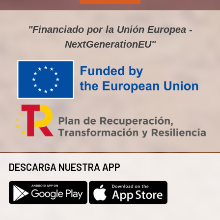
a
o
"Financiado por la Unión Europea -
H
NextGenerationEU"
L
J
s
M
s
L
d
e
DESCARGA NUESTRA APP
p
A
L