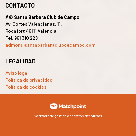
CONTACTO
Â© Santa Barbara Club de Campo
Av. Cortes Valencianas, 11.
Rocafort 46111 Valencia
Tel. 961 310 228
admon@santabarbaraclubdecampo.com
LEGALIDAD
Aviso legal
Política de privacidad
Política de cookies
Software de gestión de centros deportivos
Las cookies de este sitio web se usan para personalizar el
contenido y los anuncios, ofrecer funciones de redes sociales