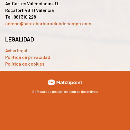
Av. Cortes Valencianas, 11.
Rocafort 46111 Valencia
Tel. 961 310 228
admon@santabarbaraclubdecampo.com
LEGALIDAD
Aviso legal
Política de privacidad
Política de cookies
Software de gestión de centros deportivos
Las cookies de este sitio web se usan para personalizar el
contenido y los anuncios, ofrecer funciones de redes sociales
y analizar el tráfico. Además, compartimos información
sobre el uso que haga del sitio web con nuestros partners de
redes sociales, publicidad y análisis web, quienes pueden