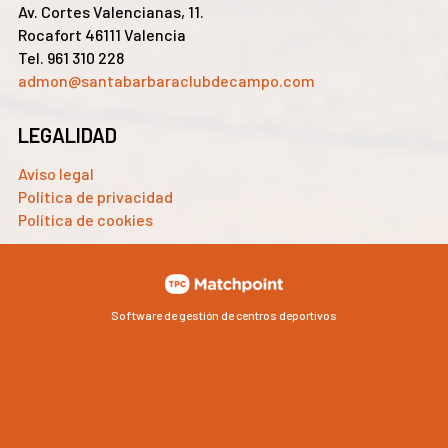
Av. Cortes Valencianas, 11.
Rocafort 46111 Valencia
Tel. 961 310 228
admon@santabarbaraclubdecampo.com
LEGALIDAD
Aviso legal
Política de privacidad
Política de cookies
Software de gestión de centros deportivos
Las cookies de este sitio web se usan para personalizar el
contenido y los anuncios, ofrecer funciones de redes sociales
y analizar el tráfico. Además, compartimos información
sobre el uso que haga del sitio web con nuestros partners de
redes sociales, publicidad y análisis web, quienes pueden