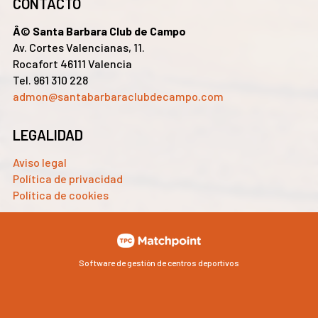
CONTACTO
Â© Santa Barbara Club de Campo
Av. Cortes Valencianas, 11.
Rocafort 46111 Valencia
Tel. 961 310 228
admon@santabarbaraclubdecampo.com
LEGALIDAD
Aviso legal
Política de privacidad
Política de cookies
Software de gestión de centros deportivos
Las cookies de este sitio web se usan para personalizar el
contenido y los anuncios, ofrecer funciones de redes sociales